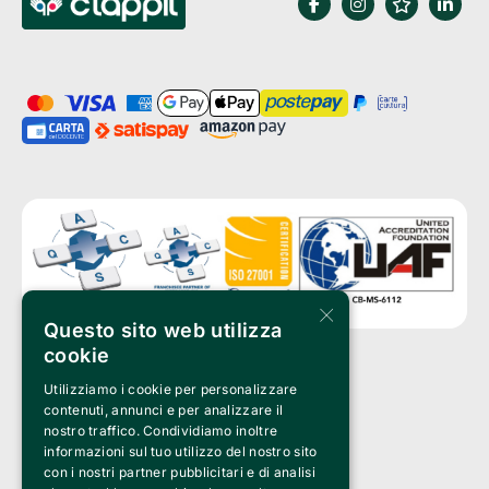
×
Questo sito web utilizza
cookie
Utilizziamo i cookie per personalizzare
Clappit è un marchio di proprietà di:
Bemils Srl 
contenuti, annunci e per analizzare il
a Socio Unico
nostro traffico. Condividiamo inoltre
Via Fosse Ardeatine, 4 -20092 Cinisello Balsamo (MI)
informazioni sul tuo utilizzo del nostro sito
PI 05589050961
con i nostri partner pubblicitari e di analisi
Iscr. C.C.I.A.A. Milano R.E.A. 1833471
© 2010-2025 Bemils Srl - Tutti i diritti riservati