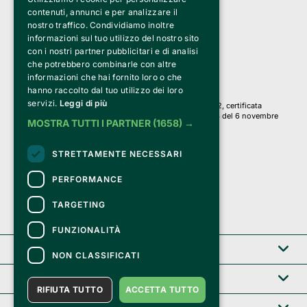
Bemils Srl 
contenuti, annunci e per analizzare il
a Socio Unico
nostro traffico. Condividiamo inoltre
Via Fosse Ardeatine, 4 -20092 Cinisello Balsamo (MI)
informazioni sul tuo utilizzo del nostro sito
PI 05589050961
con i nostri partner pubblicitari e di analisi
Iscr. C.C.I.A.A. Milano R.E.A. 1833471
© 2010-2025 Bemils Srl - Tutti i diritti riservati
che potrebbero combinarle con altre
informazioni che hai fornito loro o che
Credits: 
hanno raccolto dal tuo utilizzo dei loro
servizi.
Leggi di più
Clappit è basato sulla piattaforma di biglietteria Belive 6.2, certificata
dall’Agenzia delle Entrate con protocollo n. 2025/445474 del 6 novembre
MOSTRA TUTTI I PARTNER
(1658) →
2025.
Su Clappit i tuoi acquisti ed i tuoi dati
STRETTAMENTE NECESSARI
sono sicuri e protetti da un certificato SSL
con crittografia a 128 bit.
PERFORMANCE
TARGETING
FUNZIONALITÀ
Clappit
NON CLASSIFICATI
Help center
RIFIUTA TUTTO
ACCETTA TUTTO