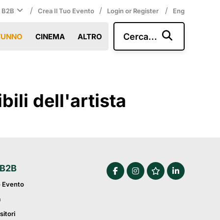
/
/
/
i B2B
Crea Il Tuo Evento
Login or Register
Eng
Cerca...
TUNNO
CINEMA
ALTRO
li dell'artista
 B2B
o Evento
a
sitori