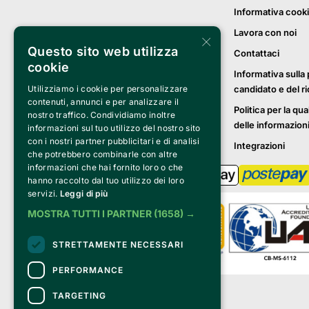
Informativa cook
Lavora con noi
×
Questo sito web utilizza
Contattaci
cookie
Informativa sulla 
Utilizziamo i cookie per personalizzare
candidato e del r
contenuti, annunci e per analizzare il
Politica per la qua
nostro traffico. Condividiamo inoltre
delle informazion
informazioni sul tuo utilizzo del nostro sito
con i nostri partner pubblicitari e di analisi
Integrazioni
che potrebbero combinarle con altre
informazioni che hai fornito loro o che
hanno raccolto dal tuo utilizzo dei loro
servizi.
Leggi di più
MOSTRA TUTTI I PARTNER
(1658) →
STRETTAMENTE NECESSARI
PERFORMANCE
Clappit è un marchio di proprietà di:
TARGETING
Bemils Srl 