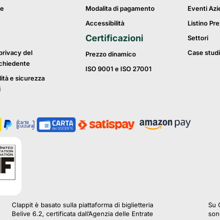
ie
Modalita di pagamento
Eventi Azi
Accessibilità
Listino Pre
Certificazioni
Settori
privacy del
Case studi
Prezzo dinamico
ichiedente
ISO 9001 e ISO 27001
lità e sicurezza
i
Clappit è basato sulla piattaforma di biglietteria
Su C
Belive 6.2, certificata dall’Agenzia delle Entrate
sono