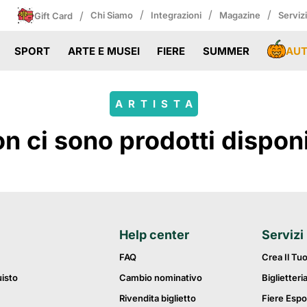
/
/
/
/
Chi Siamo
Integrazioni
Magazine
Serviz
Gift Card
AU
SPORT
ARTE E MUSEI
FIERE
SUMMER
ARTISTA
 ci sono prodotti disponibi
Help center
Servizi
FAQ
Crea Il Tu
uisto
Cambio nominativo
Biglietteri
Rivendita biglietto
Fiere Espo