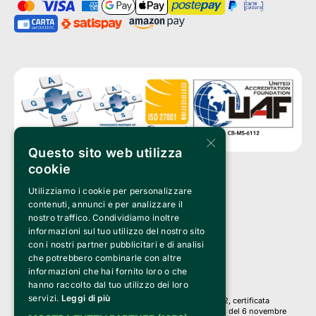
×
Questo sito web utilizza
cookie
Utilizziamo i cookie per personalizzare
Clappit è un marchio di proprietà di:
Bemils Srl 
contenuti, annunci e per analizzare il
a Socio Unico
nostro traffico. Condividiamo inoltre
Via Fosse Ardeatine, 4 -20092 Cinisello Balsamo (MI)
informazioni sul tuo utilizzo del nostro sito
PI 05589050961
con i nostri partner pubblicitari e di analisi
Iscr. C.C.I.A.A. Milano R.E.A. 1833471
© 2010-2025 Bemils Srl - Tutti i diritti riservati
che potrebbero combinarle con altre
informazioni che hai fornito loro o che
Credits: 
hanno raccolto dal tuo utilizzo dei loro
servizi.
Leggi di più
Clappit è basato sulla piattaforma di biglietteria Belive 6.2, certificata
dall’Agenzia delle Entrate con protocollo n. 2025/445474 del 6 novembre