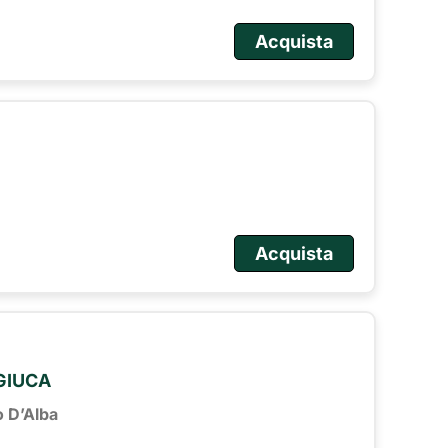
Acquista
Acquista
 GIUCA
o D’Alba