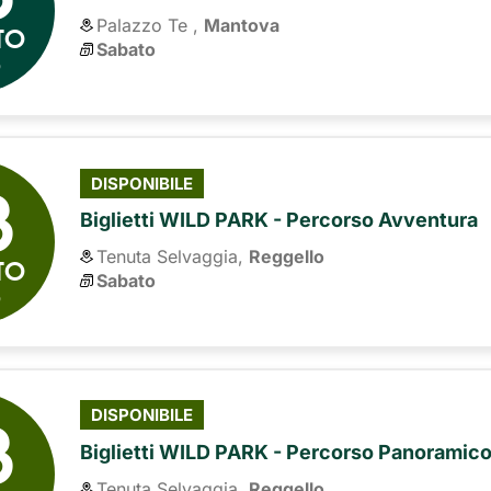
Palazzo Te ,
Mantova
TO
Sabato
6
8
DISPONIBILE
Biglietti WILD PARK - Percorso Avventura
Tenuta Selvaggia,
Reggello
TO
Sabato
6
8
DISPONIBILE
Biglietti WILD PARK - Percorso Panoramic
Tenuta Selvaggia,
Reggello