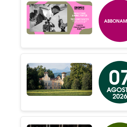
ABBONAM
0
AGOS
202