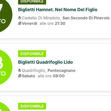
7
DISPONIBILE
Biglietti Hamnet. Nel Nome Del Figlio
Castello Di Miradolo,
San Secondo Di Pinerolo
TO
Venerdì
alle ore 
21:30
6
8
DISPONIBILE
Biglietti Quadrifoglio Lido
Quadrifoglio,
Pontecagnano
TO
Sabato
alle ore 
08:00
6
DISPONIBILE