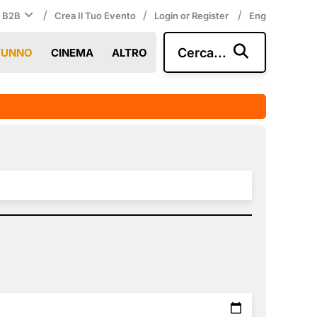
/
/
/
i B2B
Crea Il Tuo Evento
Login or Register
Eng
Cerca...
TUNNO
CINEMA
ALTRO