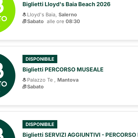
8
Biglietti Lloyd's Baia Beach 2026
Lloyd's Baia,
Salerno
TO
Sabato
alle ore 
08:30
6
8
DISPONIBILE
Biglietti PERCORSO MUSEALE
Palazzo Te ,
Mantova
TO
Sabato
6
8
DISPONIBILE
Biglietti SERVIZI AGGIUNTIVI - PERCORS