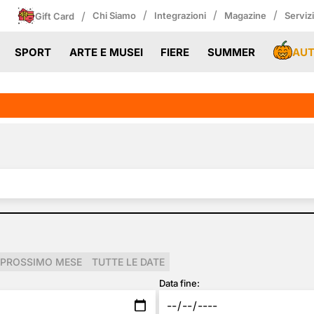
/
/
/
/
Chi Siamo
Integrazioni
Magazine
Serviz
Gift Card
AU
SPORT
ARTE E MUSEI
FIERE
SUMMER
PROSSIMO MESE
TUTTE LE DATE
Data fine: