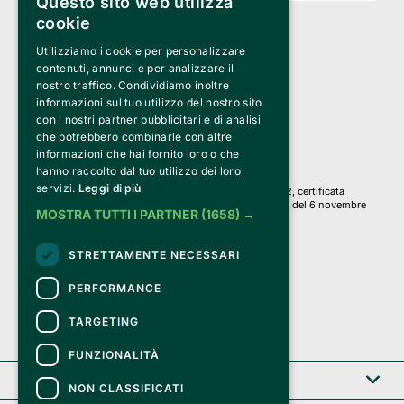
Questo sito web utilizza
cookie
Utilizziamo i cookie per personalizzare
Clappit è un marchio di proprietà di:
Bemils Srl 
contenuti, annunci e per analizzare il
a Socio Unico
nostro traffico. Condividiamo inoltre
Via Fosse Ardeatine, 4 -20092 Cinisello Balsamo (MI)
informazioni sul tuo utilizzo del nostro sito
PI 05589050961
con i nostri partner pubblicitari e di analisi
Iscr. C.C.I.A.A. Milano R.E.A. 1833471
© 2010-2025 Bemils Srl - Tutti i diritti riservati
che potrebbero combinarle con altre
informazioni che hai fornito loro o che
Credits: 
hanno raccolto dal tuo utilizzo dei loro
servizi.
Leggi di più
Clappit è basato sulla piattaforma di biglietteria Belive 6.2, certificata
dall’Agenzia delle Entrate con protocollo n. 2025/445474 del 6 novembre
MOSTRA TUTTI I PARTNER
(1658) →
2025.
Su Clappit i tuoi acquisti ed i tuoi dati
STRETTAMENTE NECESSARI
sono sicuri e protetti da un certificato SSL
con crittografia a 128 bit.
PERFORMANCE
TARGETING
FUNZIONALITÀ
Clappit
NON CLASSIFICATI