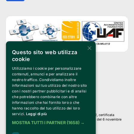
×
Questo sito web utilizza
cookie
Utilizziamo i cookie per personalizzare
Clappit è un marchio di proprietà di:
Bemils Srl 
contenuti, annunci e per analizzare il
a Socio Unico
nostro traffico. Condividiamo inoltre
Via Fosse Ardeatine, 4 -20092 Cinisello Balsamo (MI)
informazioni sul tuo utilizzo del nostro sito
PI 05589050961
con i nostri partner pubblicitari e di analisi
Iscr. C.C.I.A.A. Milano R.E.A. 1833471
© 2010-2025 Bemils Srl - Tutti i diritti riservati
che potrebbero combinarle con altre
informazioni che hai fornito loro o che
Credits: 
hanno raccolto dal tuo utilizzo dei loro
servizi.
Leggi di più
Clappit è basato sulla piattaforma di biglietteria Belive 6.2, certificata
dall’Agenzia delle Entrate con protocollo n. 2025/445474 del 6 novembre
MOSTRA TUTTI I PARTNER
(1658) →
2025.
Su Clappit i tuoi acquisti ed i tuoi dati