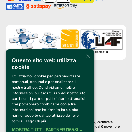
×
Questo sito web utilizza
cookie
Utilizziamo i cookie per personalizzare
Clappit è un marchio di proprietà di:
Bemils Srl 
contenuti, annunci e per analizzare il
a Socio Unico
nostro traffico. Condividiamo inoltre
Via Fosse Ardeatine, 4 -20092 Cinisello Balsamo (MI)
informazioni sul tuo utilizzo del nostro sito
PI 05589050961
con i nostri partner pubblicitari e di analisi
Iscr. C.C.I.A.A. Milano R.E.A. 1833471
© 2010-2025 Bemils Srl - Tutti i diritti riservati
che potrebbero combinarle con altre
informazioni che hai fornito loro o che
Credits: 
hanno raccolto dal tuo utilizzo dei loro
servizi.
Leggi di più
Clappit è basato sulla piattaforma di biglietteria Belive 6.2, certificata
dall’Agenzia delle Entrate con protocollo n. 2025/445474 del 6 novembre
MOSTRA TUTTI I PARTNER
(1658) →
2025.