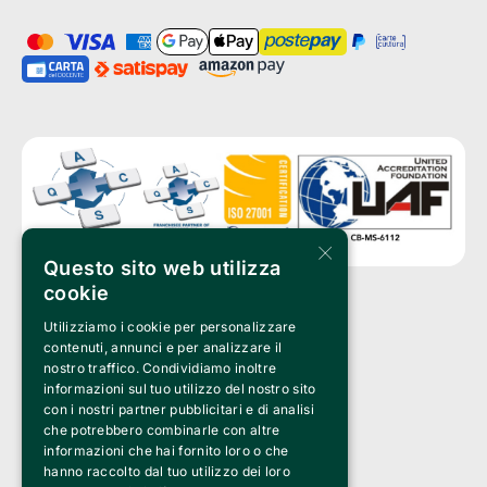
×
Questo sito web utilizza
cookie
Utilizziamo i cookie per personalizzare
Clappit è un marchio di proprietà di:
Bemils Srl 
contenuti, annunci e per analizzare il
a Socio Unico
nostro traffico. Condividiamo inoltre
Via Fosse Ardeatine, 4 -20092 Cinisello Balsamo (MI)
informazioni sul tuo utilizzo del nostro sito
PI 05589050961
con i nostri partner pubblicitari e di analisi
Iscr. C.C.I.A.A. Milano R.E.A. 1833471
© 2010-2025 Bemils Srl - Tutti i diritti riservati
che potrebbero combinarle con altre
informazioni che hai fornito loro o che
Credits: 
hanno raccolto dal tuo utilizzo dei loro