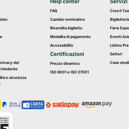
Help center
Servizi
FAQ
Crea Il Tu
uisto
Cambio nominativo
Biglietteri
Rivendita biglietto
Fiere Espo
ie
Modalita di pagamento
Eventi Azi
Accessibilità
Listino Pre
Certificazioni
Settori
privacy del
Case studi
Prezzo dinamico
ichiedente
ISO 9001 e ISO 27001
lità e sicurezza
i