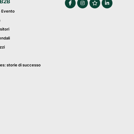
 B2B
o Evento
a
sitori
endali
zzi
es: storie di successo