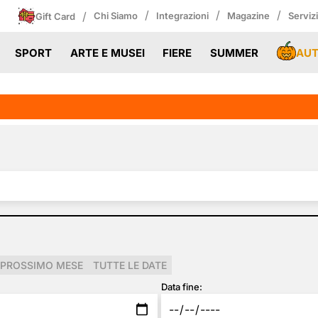
/
/
/
/
Chi Siamo
Integrazioni
Magazine
Serviz
Gift Card
AU
SPORT
ARTE E MUSEI
FIERE
SUMMER
PROSSIMO MESE
TUTTE LE DATE
Data fine: