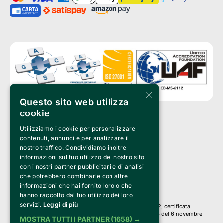
×
Questo sito web utilizza
cookie
Utilizziamo i cookie per personalizzare
Clappit è un marchio di proprietà di:
Bemils Srl 
contenuti, annunci e per analizzare il
a Socio Unico
nostro traffico. Condividiamo inoltre
Via Fosse Ardeatine, 4 -20092 Cinisello Balsamo (MI)
informazioni sul tuo utilizzo del nostro sito
PI 05589050961
con i nostri partner pubblicitari e di analisi
Iscr. C.C.I.A.A. Milano R.E.A. 1833471
© 2010-2025 Bemils Srl - Tutti i diritti riservati
che potrebbero combinarle con altre
informazioni che hai fornito loro o che
Credits: 
hanno raccolto dal tuo utilizzo dei loro
servizi.
Leggi di più
Clappit è basato sulla piattaforma di biglietteria Belive 6.2, certificata
dall’Agenzia delle Entrate con protocollo n. 2025/445474 del 6 novembre
MOSTRA TUTTI I PARTNER
(1658) →
2025.