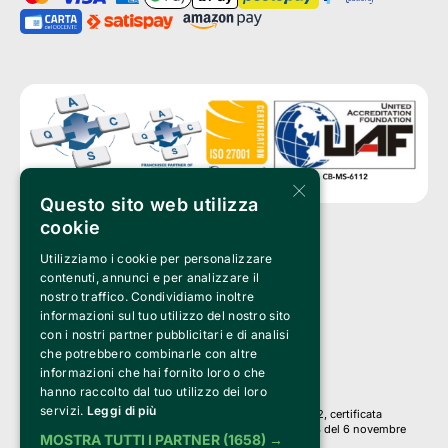
×
Questo sito web utilizza
cookie
Utilizziamo i cookie per personalizzare
Clappit è un marchio di proprietà di:
Bemils Srl 
contenuti, annunci e per analizzare il
a Socio Unico
nostro traffico. Condividiamo inoltre
Via Fosse Ardeatine, 4 -20092 Cinisello Balsamo (MI)
informazioni sul tuo utilizzo del nostro sito
PI 05589050961
con i nostri partner pubblicitari e di analisi
Iscr. C.C.I.A.A. Milano R.E.A. 1833471
© 2010-2025 Bemils Srl - Tutti i diritti riservati
che potrebbero combinarle con altre
informazioni che hai fornito loro o che
Credits: 
hanno raccolto dal tuo utilizzo dei loro
servizi.
Leggi di più
Clappit è basato sulla piattaforma di biglietteria Belive 6.2, certificata
dall’Agenzia delle Entrate con protocollo n. 2025/445474 del 6 novembre
MOSTRA TUTTI I PARTNER
(1658) →
2025.