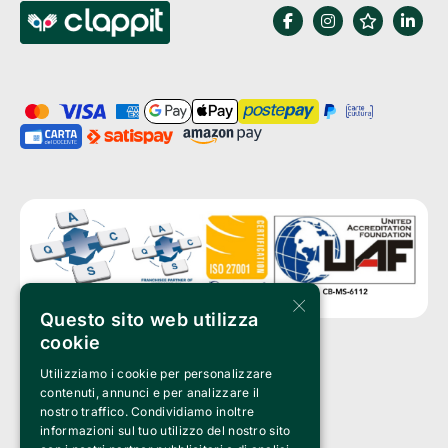
×
Questo sito web utilizza
cookie
Utilizziamo i cookie per personalizzare
Clappit è un marchio di proprietà di:
Bemils Srl 
contenuti, annunci e per analizzare il
a Socio Unico
nostro traffico. Condividiamo inoltre
Via Fosse Ardeatine, 4 -20092 Cinisello Balsamo (MI)
informazioni sul tuo utilizzo del nostro sito
PI 05589050961