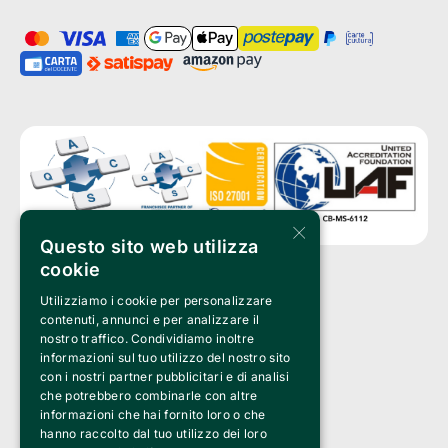
×
Questo sito web utilizza
cookie
Utilizziamo i cookie per personalizzare
Clappit è un marchio di proprietà di:
Bemils Srl 
contenuti, annunci e per analizzare il
a Socio Unico
nostro traffico. Condividiamo inoltre
Via Fosse Ardeatine, 4 -20092 Cinisello Balsamo (MI)
informazioni sul tuo utilizzo del nostro sito
PI 05589050961
con i nostri partner pubblicitari e di analisi
Iscr. C.C.I.A.A. Milano R.E.A. 1833471
© 2010-2025 Bemils Srl - Tutti i diritti riservati
che potrebbero combinarle con altre
informazioni che hai fornito loro o che
Credits: 
hanno raccolto dal tuo utilizzo dei loro