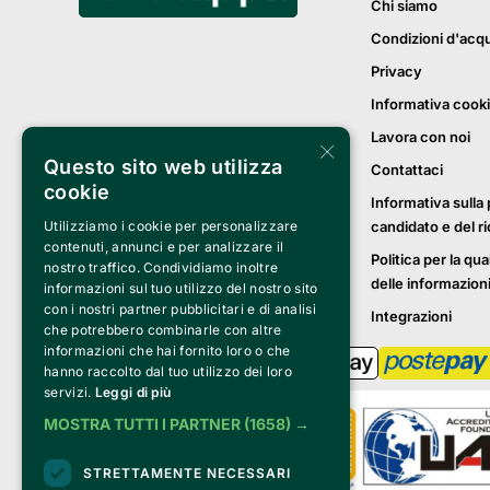
Chi siamo
Condizioni d'acq
Privacy
Informativa cook
Lavora con noi
×
Questo sito web utilizza
Contattaci
cookie
Informativa sulla 
candidato e del r
Utilizziamo i cookie per personalizzare
contenuti, annunci e per analizzare il
Politica per la qua
nostro traffico. Condividiamo inoltre
delle informazion
informazioni sul tuo utilizzo del nostro sito
con i nostri partner pubblicitari e di analisi
Integrazioni
che potrebbero combinarle con altre
informazioni che hai fornito loro o che
hanno raccolto dal tuo utilizzo dei loro
servizi.
Leggi di più
MOSTRA TUTTI I PARTNER
(1658) →
STRETTAMENTE NECESSARI