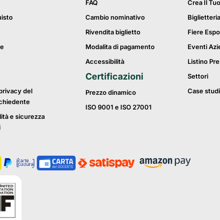
FAQ
Crea Il Tu
uisto
Cambio nominativo
Biglietteri
Rivendita biglietto
Fiere Espo
ie
Modalita di pagamento
Eventi Azi
Accessibilità
Listino Pre
Certificazioni
Settori
privacy del
Case studi
Prezzo dinamico
ichiedente
ISO 9001 e ISO 27001
lità e sicurezza
i