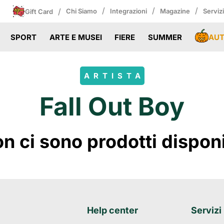
/
/
/
/
Chi Siamo
Integrazioni
Magazine
Serviz
Gift Card
AU
SPORT
ARTE E MUSEI
FIERE
SUMMER
ARTISTA
Fall Out Boy
 ci sono prodotti disponibi
Help center
Servizi