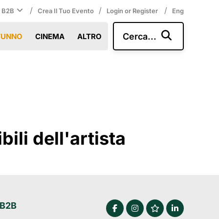
/
/
/
i B2B
Crea Il Tuo Evento
Login or Register
Eng
Cerca...
TUNNO
CINEMA
ALTRO
li dell'artista
 B2B