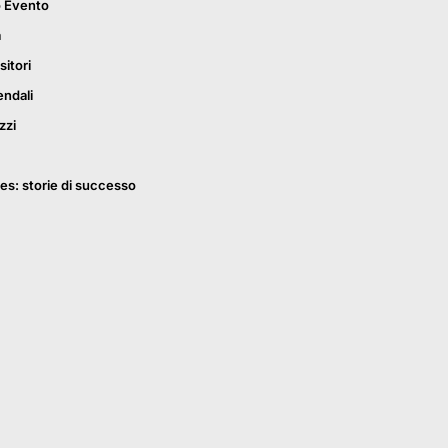
o Evento
a
sitori
endali
zzi
es: storie di successo