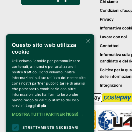
Chi siamo
Condizioni d'acq
Privacy
Informativa cook
Lavora con noi
×
Questo sito web utilizza
Contattaci
cookie
Informativa sulla 
candidato e del r
Utilizziamo i cookie per personalizzare
contenuti, annunci e per analizzare il
Politica per la qua
nostro traffico. Condividiamo inoltre
delle informazion
informazioni sul tuo utilizzo del nostro sito
con i nostri partner pubblicitari e di analisi
Integrazioni
che potrebbero combinarle con altre
informazioni che hai fornito loro o che
hanno raccolto dal tuo utilizzo dei loro
servizi.
Leggi di più
MOSTRA TUTTI I PARTNER
(1658) →
STRETTAMENTE NECESSARI