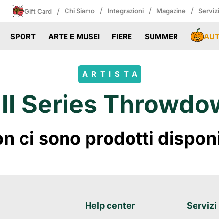
/
/
/
/
Chi Siamo
Integrazioni
Magazine
Serviz
Gift Card
AU
SPORT
ARTE E MUSEI
FIERE
SUMMER
ARTISTA
ll Series Throwd
 ci sono prodotti disponibi
Help center
Servizi