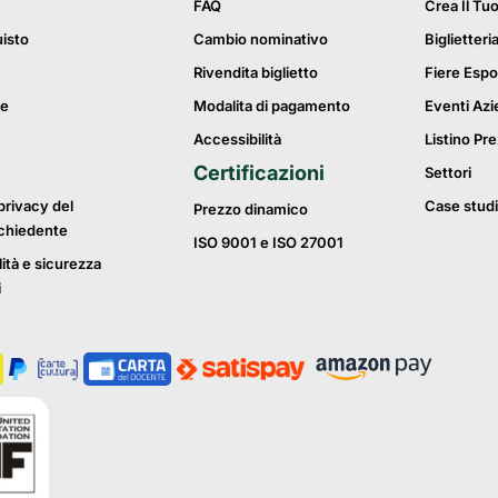
FAQ
Crea Il Tu
uisto
Cambio nominativo
Biglietteri
Rivendita biglietto
Fiere Espo
ie
Modalita di pagamento
Eventi Azi
Accessibilità
Listino Pre
Certificazioni
Settori
privacy del
Case studi
Prezzo dinamico
ichiedente
ISO 9001 e ISO 27001
lità e sicurezza
i