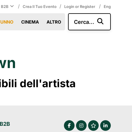
/
/
/
i B2B
Crea Il Tuo Evento
Login or Register
Eng
Cerca...
TUNNO
CINEMA
ALTRO
own
li dell'artista
 B2B