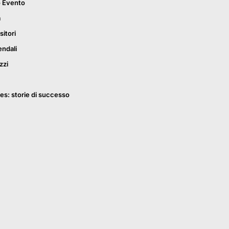
o Evento
a
sitori
endali
zzi
es: storie di successo