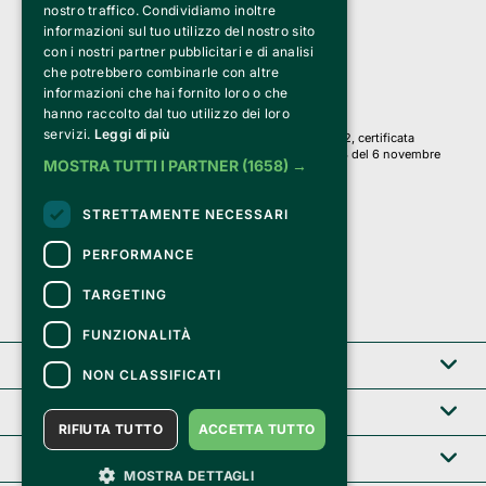
a Socio Unico
nostro traffico. Condividiamo inoltre
Via Fosse Ardeatine, 4 -20092 Cinisello Balsamo (MI)
informazioni sul tuo utilizzo del nostro sito
PI 05589050961
con i nostri partner pubblicitari e di analisi
Iscr. C.C.I.A.A. Milano R.E.A. 1833471
© 2010-2025 Bemils Srl - Tutti i diritti riservati
che potrebbero combinarle con altre
informazioni che hai fornito loro o che
Credits: 
hanno raccolto dal tuo utilizzo dei loro
servizi.
Leggi di più
Clappit è basato sulla piattaforma di biglietteria Belive 6.2, certificata
dall’Agenzia delle Entrate con protocollo n. 2025/445474 del 6 novembre
MOSTRA TUTTI I PARTNER
(1658) →
2025.
Su Clappit i tuoi acquisti ed i tuoi dati
STRETTAMENTE NECESSARI
sono sicuri e protetti da un certificato SSL
con crittografia a 128 bit.
PERFORMANCE
TARGETING
FUNZIONALITÀ
Clappit
NON CLASSIFICATI
Help center
RIFIUTA TUTTO
ACCETTA TUTTO
Servizi B2B
MOSTRA DETTAGLI