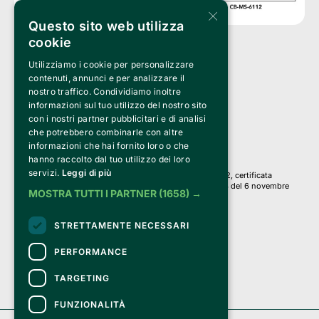
×
Questo sito web utilizza
cookie
Utilizziamo i cookie per personalizzare
Clappit è un marchio di proprietà di:
Bemils Srl 
contenuti, annunci e per analizzare il
a Socio Unico
nostro traffico. Condividiamo inoltre
Via Fosse Ardeatine, 4 -20092 Cinisello Balsamo (MI)
informazioni sul tuo utilizzo del nostro sito
PI 05589050961
con i nostri partner pubblicitari e di analisi
Iscr. C.C.I.A.A. Milano R.E.A. 1833471
© 2010-2025 Bemils Srl - Tutti i diritti riservati
che potrebbero combinarle con altre
informazioni che hai fornito loro o che
Credits: 
hanno raccolto dal tuo utilizzo dei loro
servizi.
Leggi di più
Clappit è basato sulla piattaforma di biglietteria Belive 6.2, certificata
dall’Agenzia delle Entrate con protocollo n. 2025/445474 del 6 novembre
MOSTRA TUTTI I PARTNER
(1658) →
2025.
Su Clappit i tuoi acquisti ed i tuoi dati
STRETTAMENTE NECESSARI
sono sicuri e protetti da un certificato SSL
con crittografia a 128 bit.
PERFORMANCE
TARGETING
FUNZIONALITÀ