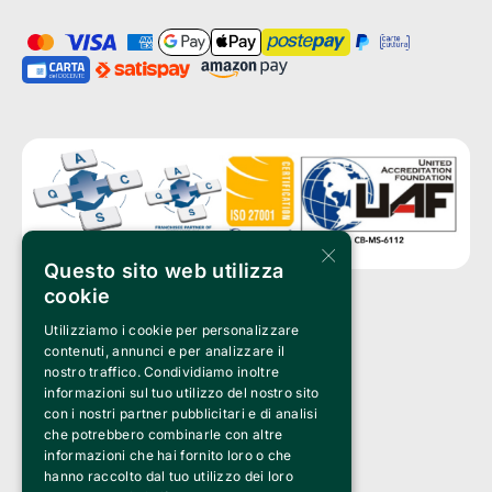
×
Questo sito web utilizza
cookie
Utilizziamo i cookie per personalizzare
Clappit è un marchio di proprietà di:
Bemils Srl 
contenuti, annunci e per analizzare il
a Socio Unico
nostro traffico. Condividiamo inoltre
Via Fosse Ardeatine, 4 -20092 Cinisello Balsamo (MI)
informazioni sul tuo utilizzo del nostro sito
PI 05589050961
con i nostri partner pubblicitari e di analisi
Iscr. C.C.I.A.A. Milano R.E.A. 1833471
© 2010-2025 Bemils Srl - Tutti i diritti riservati
che potrebbero combinarle con altre
informazioni che hai fornito loro o che
Credits: 
hanno raccolto dal tuo utilizzo dei loro