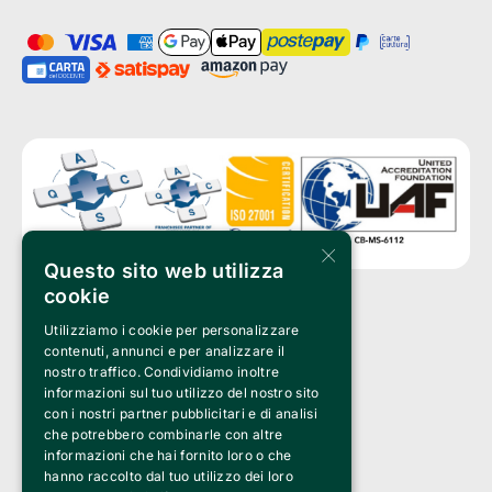
×
Questo sito web utilizza
cookie
Utilizziamo i cookie per personalizzare
Clappit è un marchio di proprietà di:
Bemils Srl 
contenuti, annunci e per analizzare il
a Socio Unico
nostro traffico. Condividiamo inoltre
Via Fosse Ardeatine, 4 -20092 Cinisello Balsamo (MI)
informazioni sul tuo utilizzo del nostro sito
PI 05589050961
con i nostri partner pubblicitari e di analisi
Iscr. C.C.I.A.A. Milano R.E.A. 1833471
© 2010-2025 Bemils Srl - Tutti i diritti riservati
che potrebbero combinarle con altre
informazioni che hai fornito loro o che
Credits: 
hanno raccolto dal tuo utilizzo dei loro