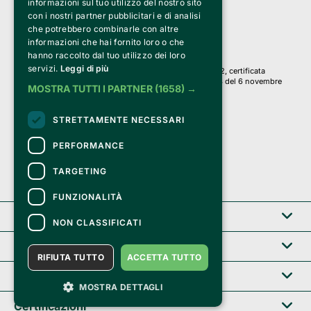
informazioni sul tuo utilizzo del nostro sito
PI 05589050961
con i nostri partner pubblicitari e di analisi
Iscr. C.C.I.A.A. Milano R.E.A. 1833471
© 2010-2025 Bemils Srl - Tutti i diritti riservati
che potrebbero combinarle con altre
informazioni che hai fornito loro o che
Credits: 
hanno raccolto dal tuo utilizzo dei loro
servizi.
Leggi di più
Clappit è basato sulla piattaforma di biglietteria Belive 6.2, certificata
dall’Agenzia delle Entrate con protocollo n. 2025/445474 del 6 novembre
MOSTRA TUTTI I PARTNER
(1658) →
2025.
Su Clappit i tuoi acquisti ed i tuoi dati
STRETTAMENTE NECESSARI
sono sicuri e protetti da un certificato SSL
con crittografia a 128 bit.
PERFORMANCE
TARGETING
FUNZIONALITÀ
Clappit
NON CLASSIFICATI
Help center
RIFIUTA TUTTO
ACCETTA TUTTO
Servizi B2B
MOSTRA DETTAGLI
Certificazioni