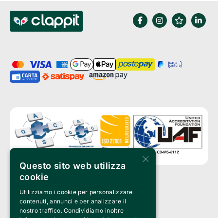
×
Questo sito web utilizza
cookie
Utilizziamo i cookie per personalizzare
Clappit è un marchio di proprietà di:
Bemils Srl 
contenuti, annunci e per analizzare il
a Socio Unico
nostro traffico. Condividiamo inoltre
Via Fosse Ardeatine, 4 -20092 Cinisello Balsamo (MI)