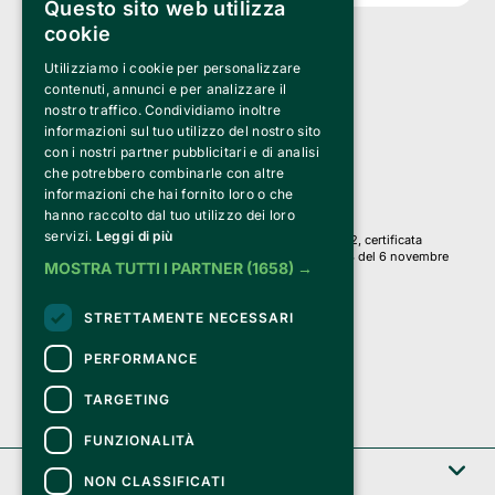
Questo sito web utilizza
cookie
Utilizziamo i cookie per personalizzare
Clappit è un marchio di proprietà di:
Bemils Srl 
contenuti, annunci e per analizzare il
a Socio Unico
nostro traffico. Condividiamo inoltre
Via Fosse Ardeatine, 4 -20092 Cinisello Balsamo (MI)
informazioni sul tuo utilizzo del nostro sito
PI 05589050961
con i nostri partner pubblicitari e di analisi
Iscr. C.C.I.A.A. Milano R.E.A. 1833471
© 2010-2025 Bemils Srl - Tutti i diritti riservati
che potrebbero combinarle con altre
informazioni che hai fornito loro o che
Credits: 
hanno raccolto dal tuo utilizzo dei loro
servizi.
Leggi di più
Clappit è basato sulla piattaforma di biglietteria Belive 6.2, certificata
dall’Agenzia delle Entrate con protocollo n. 2025/445474 del 6 novembre
MOSTRA TUTTI I PARTNER
(1658) →
2025.
Su Clappit i tuoi acquisti ed i tuoi dati
STRETTAMENTE NECESSARI
sono sicuri e protetti da un certificato SSL
con crittografia a 128 bit.
PERFORMANCE
TARGETING
FUNZIONALITÀ
Clappit
NON CLASSIFICATI