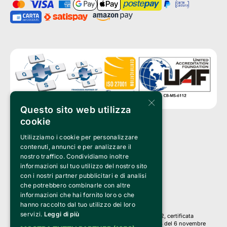
×
Questo sito web utilizza
cookie
Utilizziamo i cookie per personalizzare
Clappit è un marchio di proprietà di:
Bemils Srl 
contenuti, annunci e per analizzare il
a Socio Unico
nostro traffico. Condividiamo inoltre
Via Fosse Ardeatine, 4 -20092 Cinisello Balsamo (MI)
informazioni sul tuo utilizzo del nostro sito
PI 05589050961
con i nostri partner pubblicitari e di analisi
Iscr. C.C.I.A.A. Milano R.E.A. 1833471
© 2010-2025 Bemils Srl - Tutti i diritti riservati
che potrebbero combinarle con altre
informazioni che hai fornito loro o che
Credits: 
hanno raccolto dal tuo utilizzo dei loro
servizi.
Leggi di più
Clappit è basato sulla piattaforma di biglietteria Belive 6.2, certificata
dall’Agenzia delle Entrate con protocollo n. 2025/445474 del 6 novembre