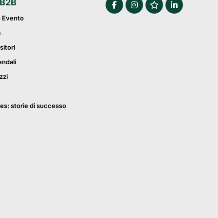
 B2B
o Evento
a
sitori
endali
zzi
es: storie di successo