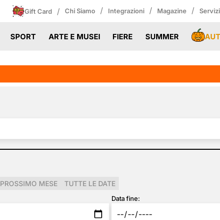
/
/
/
/
Chi Siamo
Integrazioni
Magazine
Serviz
Gift Card
AU
SPORT
ARTE E MUSEI
FIERE
SUMMER
PROSSIMO MESE
TUTTE LE DATE
Data fine: