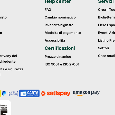
Help center
Servizi
FAQ
Crea Il Tu
uisto
Cambio nominativo
Biglietteri
Rivendita biglietto
Fiere Espo
ie
Modalita di pagamento
Eventi Azi
Accessibilità
Listino Pre
Certificazioni
Settori
privacy del
Case studi
Prezzo dinamico
ichiedente
ISO 9001 e ISO 27001
lità e sicurezza
i