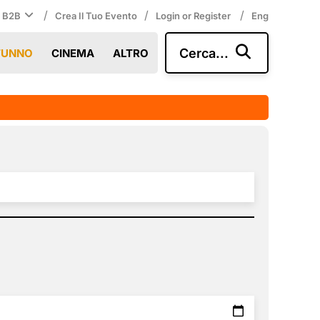
/
/
/
i B2B
Crea Il Tuo Evento
Login or Register
Eng
Cerca...
TUNNO
CINEMA
ALTRO