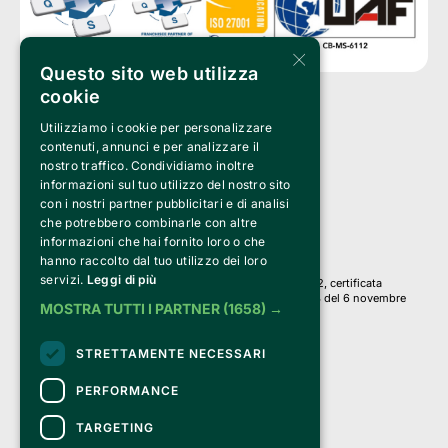
×
Questo sito web utilizza
cookie
Utilizziamo i cookie per personalizzare
Clappit è un marchio di proprietà di:
Bemils Srl 
contenuti, annunci e per analizzare il
a Socio Unico
nostro traffico. Condividiamo inoltre
Via Fosse Ardeatine, 4 -20092 Cinisello Balsamo (MI)
informazioni sul tuo utilizzo del nostro sito
PI 05589050961
con i nostri partner pubblicitari e di analisi
Iscr. C.C.I.A.A. Milano R.E.A. 1833471
© 2010-2025 Bemils Srl - Tutti i diritti riservati
che potrebbero combinarle con altre
informazioni che hai fornito loro o che
Credits: 
hanno raccolto dal tuo utilizzo dei loro
servizi.
Leggi di più
Clappit è basato sulla piattaforma di biglietteria Belive 6.2, certificata
dall’Agenzia delle Entrate con protocollo n. 2025/445474 del 6 novembre
MOSTRA TUTTI I PARTNER
(1658) →
2025.
Su Clappit i tuoi acquisti ed i tuoi dati
STRETTAMENTE NECESSARI
sono sicuri e protetti da un certificato SSL
con crittografia a 128 bit.
PERFORMANCE
TARGETING