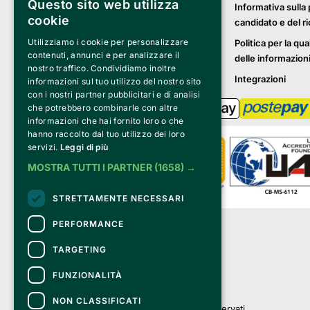
Questo sito web utilizza
Informativa sulla 
cookie
candidato e del r
Utilizziamo i cookie per personalizzare
Politica per la qua
contenuti, annunci e per analizzare il
delle informazion
nostro traffico. Condividiamo inoltre
Integrazioni
informazioni sul tuo utilizzo del nostro sito
con i nostri partner pubblicitari e di analisi
che potrebbero combinarle con altre
informazioni che hai fornito loro o che
hanno raccolto dal tuo utilizzo dei loro
servizi.
Leggi di più
MOSTRA TUTTI I PARTNER
(1658) →
STRETTAMENTE NECESSARI
Clappit è un marchio di proprietà di:
PERFORMANCE
Bemils Srl 
a Socio Unico
TARGETING
Via Fosse Ardeatine, 4 -20092 Cinisello 
Balsamo (MI)
FUNZIONALITÀ
PI 05589050961
Iscr. C.C.I.A.A. Milano R.E.A. 1833471
NON CLASSIFICATI
© 2010-2025 Bemils Srl - Tutti i diritti riservati