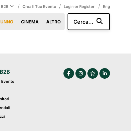
/
/
/
i B2B
Crea Il Tuo Evento
Login or Register
Eng
Cerca...
TUNNO
CINEMA
ALTRO
 B2B
o Evento
a
sitori
endali
zzi