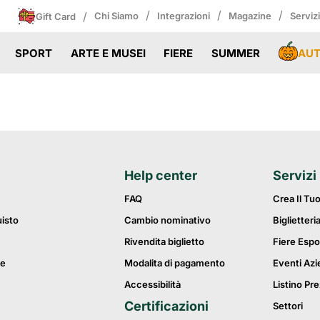
/
/
/
/
Chi Siamo
Integrazioni
Magazine
Serviz
Gift Card
AU
SPORT
ARTE E MUSEI
FIERE
SUMMER
Help center
Servizi
FAQ
Crea Il Tu
uisto
Cambio nominativo
Biglietteri
Rivendita biglietto
Fiere Espo
ie
Modalita di pagamento
Eventi Azi
Accessibilità
Listino Pre
Certificazioni
Settori