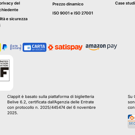
privacy del
Case studi
Prezzo dinamico
ichiedente
ISO 9001 e ISO 27001
lità e sicurezza
i
Clappit è basato sulla piattaforma di biglietteria
Su C
Belive 6.2, certificata dall’Agenzia delle Entrate
sono
con protocollo n. 2025/445474 del 6 novembre
con 
2025.