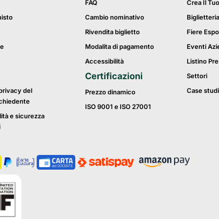
FAQ
Crea Il Tu
uisto
Cambio nominativo
Biglietteri
Rivendita biglietto
Fiere Espo
ie
Modalita di pagamento
Eventi Azi
Accessibilità
Listino Pre
Certificazioni
Settori
privacy del
Case studi
Prezzo dinamico
ichiedente
ISO 9001 e ISO 27001
lità e sicurezza
i