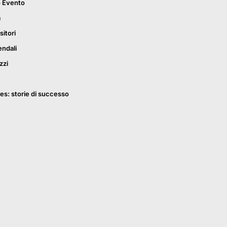
o Evento
a
sitori
endali
zzi
es: storie di successo