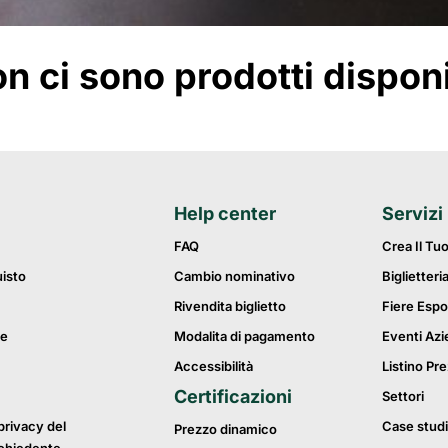
 ci sono prodotti disponibi
Help center
Servizi
FAQ
Crea Il Tu
uisto
Cambio nominativo
Biglietteri
Rivendita biglietto
Fiere Espo
ie
Modalita di pagamento
Eventi Azi
Accessibilità
Listino Pre
Certificazioni
Settori
privacy del
Case studi
Prezzo dinamico