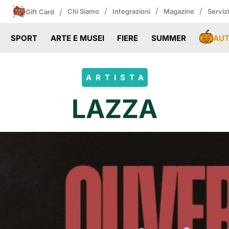
/
/
/
/
Chi Siamo
Integrazioni
Magazine
Serviz
Gift Card
AU
SPORT
ARTE E MUSEI
FIERE
SUMMER
ARTISTA
LAZZA