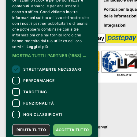
candidato e del r
Utilizziamo i cookie per personalizzare
contenuti, annunci e per analizzare il
Politica per la qua
nostro traffico. Condividiamo inoltre
delle informazion
informazioni sul tuo utilizzo del nostro sito
con i nostri partner pubblicitari e di analisi
Integrazioni
che potrebbero combinarle con altre
informazioni che hai fornito loro o che
hanno raccolto dal tuo utilizzo dei loro
servizi.
Leggi di più
MOSTRA TUTTI I PARTNER
(1658) →
STRETTAMENTE NECESSARI
PERFORMANCE
Clappit è un marchio di proprietà di:
TARGETING
Bemils Srl 
a Socio Unico
FUNZIONALITÀ
Via Fosse Ardeatine, 4 -20092 Cinisello 
Balsamo (MI)
NON CLASSIFICATI
PI 05589050961
Iscr. C.C.I.A.A. Milano R.E.A. 1833471
© 2010-2025 Bemils Srl - Tutti i diritti riservati
RIFIUTA TUTTO
ACCETTA TUTTO