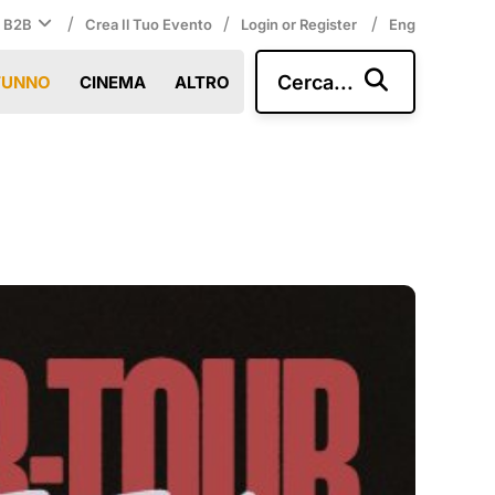
/
/
/
i B2B
Crea Il Tuo Evento
Login or Register
Eng
Cerca...
TUNNO
CINEMA
ALTRO