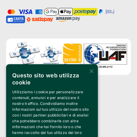
×
Questo sito web utilizza
cookie
Utilizziamo i cookie per personalizzare
Clappit è un marchio di proprietà di:
Bemils Srl 
contenuti, annunci e per analizzare il
a Socio Unico
nostro traffico. Condividiamo inoltre
Via Fosse Ardeatine, 4 -20092 Cinisello Balsamo (MI)
informazioni sul tuo utilizzo del nostro sito
PI 05589050961
con i nostri partner pubblicitari e di analisi
Iscr. C.C.I.A.A. Milano R.E.A. 1833471
© 2010-2025 Bemils Srl - Tutti i diritti riservati
che potrebbero combinarle con altre
informazioni che hai fornito loro o che
Credits: 
hanno raccolto dal tuo utilizzo dei loro