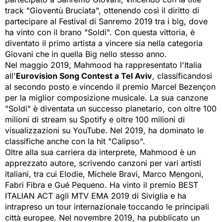
track "Gioventù Bruciata", ottenendo così il diritto di
partecipare al Festival di Sanremo 2019 tra i big, dove
ha vinto con il brano "Soldi". Con questa vittoria, è
diventato il primo artista a vincere sia nella categoria
Giovani che in quella Big nello stesso anno.
Nel maggio 2019, Mahmood ha rappresentato
l'Italia
all'
Eurovision Song Contest
a Tel Aviv
, classificandosi
al secondo posto e vincendo il premio Marcel Bezençon
per la miglior composizione musicale. La sua canzone
"Soldi" è diventata un successo planetario, con oltre 100
milioni di stream su Spotify e oltre 100 milioni di
visualizzazioni su YouTube. Nel 2019, ha dominato le
classifiche anche con la hit "Calipso".
Oltre alla sua carriera da interprete, Mahmood è un
apprezzato autore, scrivendo canzoni per vari artisti
italiani, tra cui Elodie, Michele Bravi, Marco Mengoni,
Fabri Fibra e Gué Pequeno. Ha vinto il premio BEST
ITALIAN ACT agli MTV EMA 2019 di Siviglia e ha
intrapreso un tour internazionale toccando le principali
città europee. Nel novembre 2019, ha pubblicato un