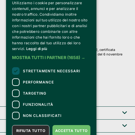
Utilizziamo i cookie per personalizzare
Clappit è un marchio di proprietà di:
Bemils Srl 
contenuti, annunci e per analizzare il
a Socio Unico
nostro traffico. Condividiamo inoltre
Via Fosse Ardeatine, 4 -20092 Cinisello Balsamo (MI)
informazioni sul tuo utilizzo del nostro sito
PI 05589050961
con i nostri partner pubblicitari e di analisi
Iscr. C.C.I.A.A. Milano R.E.A. 1833471
© 2010-2025 Bemils Srl - Tutti i diritti riservati
che potrebbero combinarle con altre
informazioni che hai fornito loro o che
Credits: 
hanno raccolto dal tuo utilizzo dei loro
servizi.
Leggi di più
Clappit è basato sulla piattaforma di biglietteria Belive 6.2, certificata
dall’Agenzia delle Entrate con protocollo n. 2025/445474 del 6 novembre
MOSTRA TUTTI I PARTNER
(1658) →
2025.
Su Clappit i tuoi acquisti ed i tuoi dati
STRETTAMENTE NECESSARI
sono sicuri e protetti da un certificato SSL
con crittografia a 128 bit.
PERFORMANCE
TARGETING
FUNZIONALITÀ
Clappit
NON CLASSIFICATI
Help center
RIFIUTA TUTTO
ACCETTA TUTTO