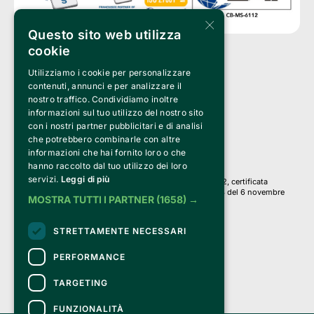
×
Questo sito web utilizza
cookie
Utilizziamo i cookie per personalizzare
Clappit è un marchio di proprietà di:
Bemils Srl 
contenuti, annunci e per analizzare il
a Socio Unico
nostro traffico. Condividiamo inoltre
Via Fosse Ardeatine, 4 -20092 Cinisello Balsamo (MI)
informazioni sul tuo utilizzo del nostro sito
PI 05589050961
con i nostri partner pubblicitari e di analisi
Iscr. C.C.I.A.A. Milano R.E.A. 1833471
© 2010-2025 Bemils Srl - Tutti i diritti riservati
che potrebbero combinarle con altre
informazioni che hai fornito loro o che
Credits: 
hanno raccolto dal tuo utilizzo dei loro
servizi.
Leggi di più
Clappit è basato sulla piattaforma di biglietteria Belive 6.2, certificata
dall’Agenzia delle Entrate con protocollo n. 2025/445474 del 6 novembre
MOSTRA TUTTI I PARTNER
(1658) →
2025.
Su Clappit i tuoi acquisti ed i tuoi dati
STRETTAMENTE NECESSARI
sono sicuri e protetti da un certificato SSL
con crittografia a 128 bit.
PERFORMANCE
TARGETING
FUNZIONALITÀ