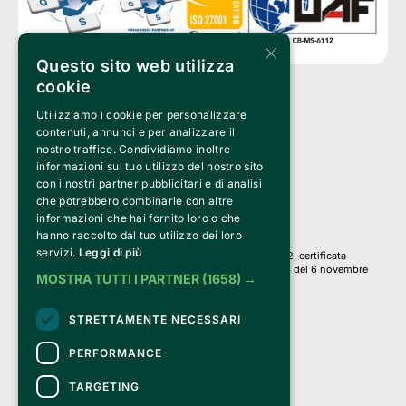
×
Questo sito web utilizza
cookie
Utilizziamo i cookie per personalizzare
Clappit è un marchio di proprietà di:
Bemils Srl 
contenuti, annunci e per analizzare il
a Socio Unico
nostro traffico. Condividiamo inoltre
Via Fosse Ardeatine, 4 -20092 Cinisello Balsamo (MI)
informazioni sul tuo utilizzo del nostro sito
PI 05589050961
con i nostri partner pubblicitari e di analisi
Iscr. C.C.I.A.A. Milano R.E.A. 1833471
© 2010-2025 Bemils Srl - Tutti i diritti riservati
che potrebbero combinarle con altre
informazioni che hai fornito loro o che
Credits: 
hanno raccolto dal tuo utilizzo dei loro
servizi.
Leggi di più
Clappit è basato sulla piattaforma di biglietteria Belive 6.2, certificata
dall’Agenzia delle Entrate con protocollo n. 2025/445474 del 6 novembre
MOSTRA TUTTI I PARTNER
(1658) →
2025.
Su Clappit i tuoi acquisti ed i tuoi dati
STRETTAMENTE NECESSARI
sono sicuri e protetti da un certificato SSL
con crittografia a 128 bit.
PERFORMANCE
TARGETING