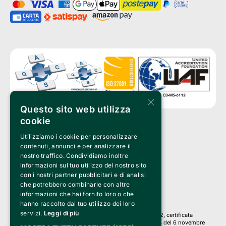
×
Questo sito web utilizza
cookie
Utilizziamo i cookie per personalizzare
Clappit è un marchio di proprietà di:
Bemils Srl 
contenuti, annunci e per analizzare il
a Socio Unico
nostro traffico. Condividiamo inoltre
Via Fosse Ardeatine, 4 -20092 Cinisello Balsamo (MI)
informazioni sul tuo utilizzo del nostro sito
PI 05589050961
con i nostri partner pubblicitari e di analisi
Iscr. C.C.I.A.A. Milano R.E.A. 1833471
© 2010-2025 Bemils Srl - Tutti i diritti riservati
che potrebbero combinarle con altre
informazioni che hai fornito loro o che
Credits: 
hanno raccolto dal tuo utilizzo dei loro
servizi.
Leggi di più
Clappit è basato sulla piattaforma di biglietteria Belive 6.2, certificata
dall’Agenzia delle Entrate con protocollo n. 2025/445474 del 6 novembre