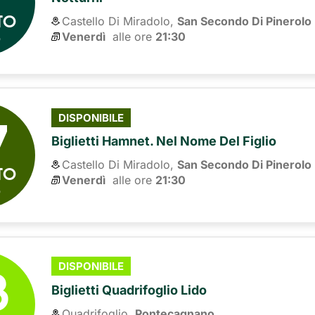
TO
Castello Di Miradolo,
San Secondo Di Pinerolo
6
Venerdì
alle ore 
21:30
7
DISPONIBILE
Biglietti Hamnet. Nel Nome Del Figlio
Castello Di Miradolo,
San Secondo Di Pinerolo
TO
Venerdì
alle ore 
21:30
6
8
DISPONIBILE
Biglietti Quadrifoglio Lido
Quadrifoglio,
Pontecagnano