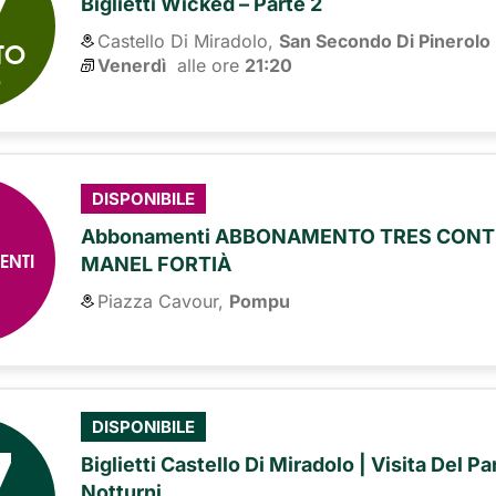
7
Biglietti Wicked – Parte 2
Castello Di Miradolo,
San Secondo Di Pinerolo
TO
Venerdì
alle ore 
21:20
6
DISPONIBILE
Abbonamenti ABBONAMENTO TRES CONTI
ENTI
MANEL FORTIÀ
Piazza Cavour,
Pompu
7
DISPONIBILE
Biglietti Castello Di Miradolo | Visita Del P
Notturni