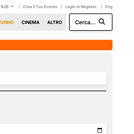
/
/
/
i B2B
Crea Il Tuo Evento
Login or Register
Eng
Cerca...
TUNNO
CINEMA
ALTRO