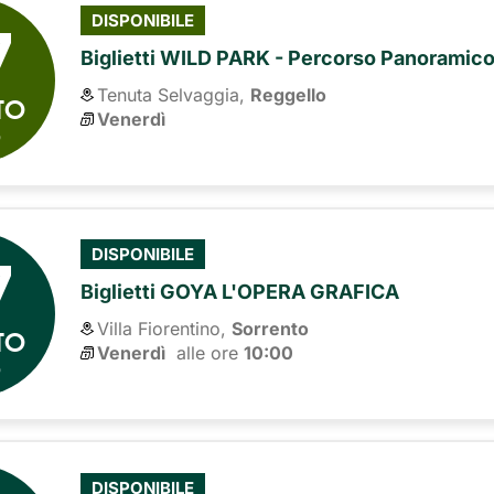
7
DISPONIBILE
Biglietti WILD PARK - Percorso Panoramic
Tenuta Selvaggia,
Reggello
TO
Venerdì
6
7
DISPONIBILE
Biglietti GOYA L'OPERA GRAFICA
Villa Fiorentino,
Sorrento
TO
Venerdì
alle ore 
10:00
6
DISPONIBILE