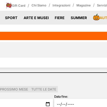
/
/
/
/
Chi Siamo
Integrazioni
Magazine
Serviz
Gift Card
AU
SPORT
ARTE E MUSEI
FIERE
SUMMER
PROSSIMO MESE
TUTTE LE DATE
Data fine: