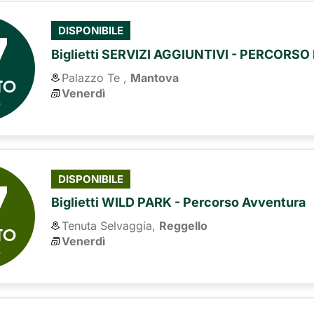
7
DISPONIBILE
Biglietti SERVIZI AGGIUNTIVI - PERCORS
Palazzo Te ,
Mantova
TO
Venerdì
6
7
DISPONIBILE
Biglietti WILD PARK - Percorso Avventura
Tenuta Selvaggia,
Reggello
TO
Venerdì
6