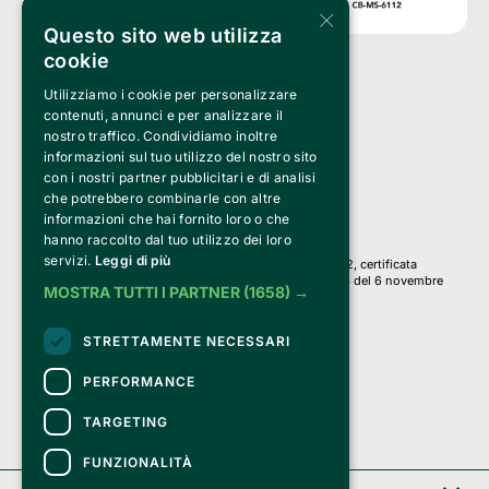
×
Questo sito web utilizza
cookie
Utilizziamo i cookie per personalizzare
Clappit è un marchio di proprietà di:
Bemils Srl 
contenuti, annunci e per analizzare il
a Socio Unico
nostro traffico. Condividiamo inoltre
Via Fosse Ardeatine, 4 -20092 Cinisello Balsamo (MI)
informazioni sul tuo utilizzo del nostro sito
PI 05589050961
con i nostri partner pubblicitari e di analisi
Iscr. C.C.I.A.A. Milano R.E.A. 1833471
© 2010-2025 Bemils Srl - Tutti i diritti riservati
che potrebbero combinarle con altre
informazioni che hai fornito loro o che
Credits: 
hanno raccolto dal tuo utilizzo dei loro
servizi.
Leggi di più
Clappit è basato sulla piattaforma di biglietteria Belive 6.2, certificata
dall’Agenzia delle Entrate con protocollo n. 2025/445474 del 6 novembre
MOSTRA TUTTI I PARTNER
(1658) →
2025.
Su Clappit i tuoi acquisti ed i tuoi dati
STRETTAMENTE NECESSARI
sono sicuri e protetti da un certificato SSL
con crittografia a 128 bit.
PERFORMANCE
TARGETING
FUNZIONALITÀ