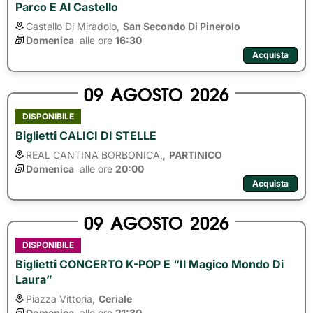
Parco E Al Castello
Castello Di Miradolo,
San Secondo Di Pinerolo
Domenica
alle ore 
16:30
Acquista
09
AGOSTO
2026
DISPONIBILE
Biglietti CALICI DI STELLE
REAL CANTINA BORBONICA,,
PARTINICO
Domenica
alle ore 
20:00
Acquista
09
AGOSTO
2026
DISPONIBILE
Biglietti CONCERTO K-POP E “Il Magico Mondo Di
Laura”
Piazza Vittoria,
Ceriale
Domenica
alle ore 
21:30