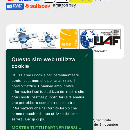
×
Questo sito web utilizza
cookie
Utilizziamo i cookie per personalizzare
Clappit è un marchio di proprietà di:
Bemils Srl 
contenuti, annunci e per analizzare il
a Socio Unico
nostro traffico. Condividiamo inoltre
Via Fosse Ardeatine, 4 -20092 Cinisello Balsamo (MI)
informazioni sul tuo utilizzo del nostro sito
PI 05589050961
con i nostri partner pubblicitari e di analisi
Iscr. C.C.I.A.A. Milano R.E.A. 1833471
© 2010-2025 Bemils Srl - Tutti i diritti riservati
che potrebbero combinarle con altre
informazioni che hai fornito loro o che
Credits: 
hanno raccolto dal tuo utilizzo dei loro
servizi.
Leggi di più
Clappit è basato sulla piattaforma di biglietteria Belive 6.2, certificata
dall’Agenzia delle Entrate con protocollo n. 2025/445474 del 6 novembre
MOSTRA TUTTI I PARTNER
(1658) →
2025.