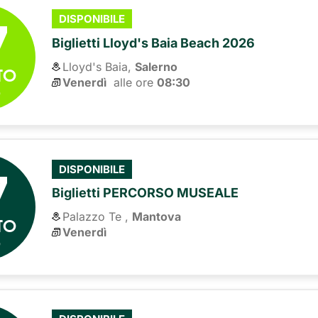
7
DISPONIBILE
Biglietti Lloyd's Baia Beach 2026
Lloyd's Baia,
Salerno
TO
Venerdì
alle ore 
08:30
6
7
DISPONIBILE
Biglietti PERCORSO MUSEALE
Palazzo Te ,
Mantova
TO
Venerdì
6