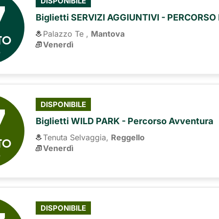
7
DISPONIBILE
Biglietti SERVIZI AGGIUNTIVI - PERCORS
Palazzo Te ,
Mantova
TO
Venerdì
6
7
DISPONIBILE
Biglietti WILD PARK - Percorso Avventura
Tenuta Selvaggia,
Reggello
TO
Venerdì
6
DISPONIBILE