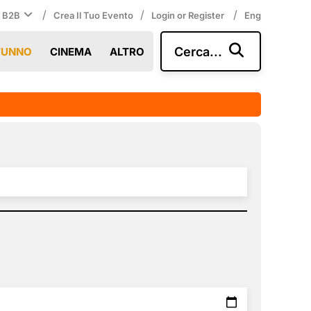
/
/
/
i B2B
Crea Il Tuo Evento
Login or Register
Eng
Cerca...
TUNNO
CINEMA
ALTRO