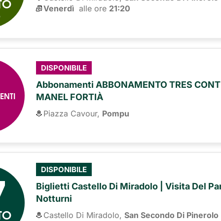
TO
Venerdì
alle ore 
21:20
6
DISPONIBILE
Abbonamenti ABBONAMENTO TRES CONTI
ENTI
MANEL FORTIÀ
Piazza Cavour,
Pompu
7
DISPONIBILE
Biglietti Castello Di Miradolo | Visita Del P
Notturni
TO
Castello Di Miradolo,
San Secondo Di Pinerolo