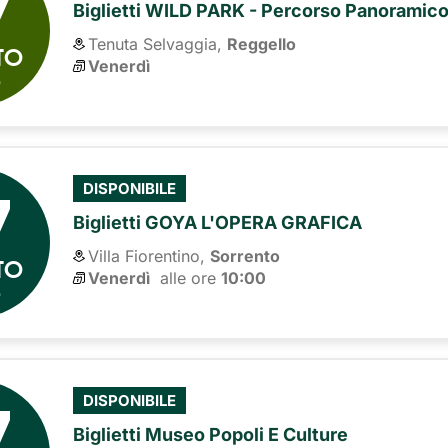
7
Biglietti WILD PARK - Percorso Panoramic
Tenuta Selvaggia,
Reggello
TO
Venerdì
6
7
DISPONIBILE
Biglietti GOYA L'OPERA GRAFICA
Villa Fiorentino,
Sorrento
TO
Venerdì
alle ore 
10:00
6
7
DISPONIBILE
Biglietti Museo Popoli E Culture