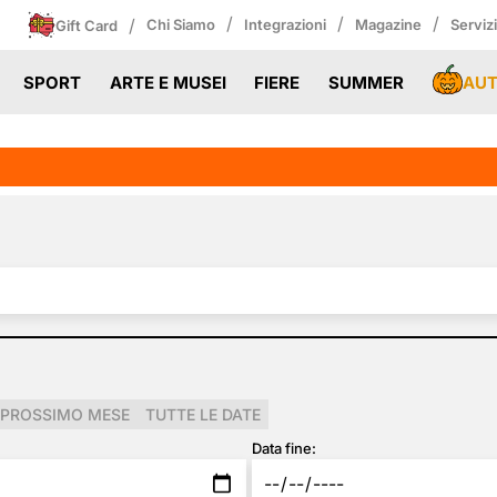
/
/
/
/
Chi Siamo
Integrazioni
Magazine
Serviz
Gift Card
AU
SPORT
ARTE E MUSEI
FIERE
SUMMER
PROSSIMO MESE
TUTTE LE DATE
Data fine: