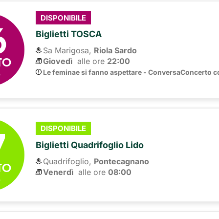
6
DISPONIBILE
Biglietti TOSCA
Sa Marigosa,
Riola Sardo
TO
Giovedì
alle ore 
22:00
6
Le feminae si fanno aspettare - ConversaConcerto c
7
DISPONIBILE
Biglietti Quadrifoglio Lido
Quadrifoglio,
Pontecagnano
TO
Venerdì
alle ore 
08:00
6