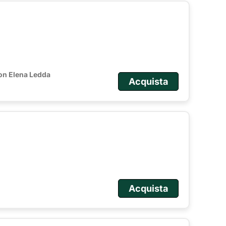
on Elena Ledda
Acquista
Acquista