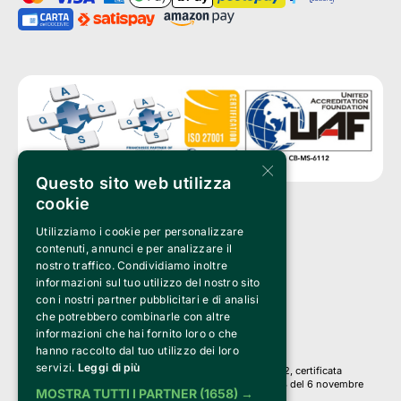
×
Questo sito web utilizza
cookie
Utilizziamo i cookie per personalizzare
Clappit è un marchio di proprietà di:
Bemils Srl 
contenuti, annunci e per analizzare il
a Socio Unico
nostro traffico. Condividiamo inoltre
Via Fosse Ardeatine, 4 -20092 Cinisello Balsamo (MI)
informazioni sul tuo utilizzo del nostro sito
PI 05589050961
con i nostri partner pubblicitari e di analisi
Iscr. C.C.I.A.A. Milano R.E.A. 1833471
© 2010-2025 Bemils Srl - Tutti i diritti riservati
che potrebbero combinarle con altre
informazioni che hai fornito loro o che
Credits: 
hanno raccolto dal tuo utilizzo dei loro
servizi.
Leggi di più
Clappit è basato sulla piattaforma di biglietteria Belive 6.2, certificata
dall’Agenzia delle Entrate con protocollo n. 2025/445474 del 6 novembre
MOSTRA TUTTI I PARTNER
(1658) →
2025.