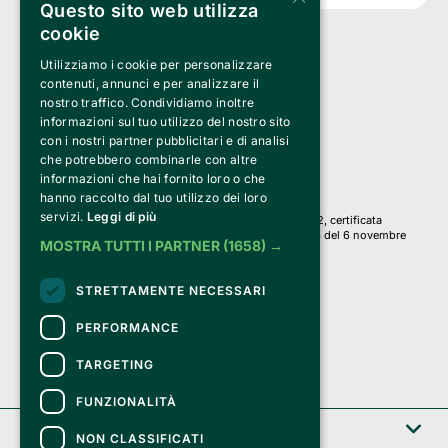
Questo sito web utilizza
cookie
Utilizziamo i cookie per personalizzare
Clappit è un marchio di proprietà di:
Bemils Srl 
contenuti, annunci e per analizzare il
a Socio Unico
nostro traffico. Condividiamo inoltre
Via Fosse Ardeatine, 4 -20092 Cinisello Balsamo (MI)
informazioni sul tuo utilizzo del nostro sito
PI 05589050961
con i nostri partner pubblicitari e di analisi
Iscr. C.C.I.A.A. Milano R.E.A. 1833471
© 2010-2025 Bemils Srl - Tutti i diritti riservati
che potrebbero combinarle con altre
informazioni che hai fornito loro o che
Credits: 
hanno raccolto dal tuo utilizzo dei loro
servizi.
Leggi di più
Clappit è basato sulla piattaforma di biglietteria Belive 6.2, certificata
dall’Agenzia delle Entrate con protocollo n. 2025/445474 del 6 novembre
MOSTRA TUTTI I PARTNER
(1658) →
2025.
Su Clappit i tuoi acquisti ed i tuoi dati
STRETTAMENTE NECESSARI
sono sicuri e protetti da un certificato SSL
con crittografia a 128 bit.
PERFORMANCE
TARGETING
FUNZIONALITÀ
Clappit
NON CLASSIFICATI