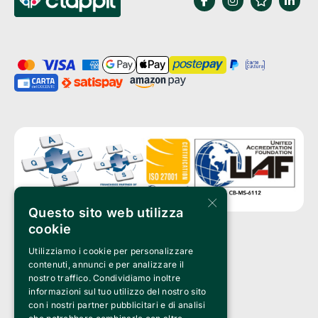
×
Questo sito web utilizza
cookie
Utilizziamo i cookie per personalizzare
Clappit è un marchio di proprietà di:
Bemils Srl 
contenuti, annunci e per analizzare il
a Socio Unico
nostro traffico. Condividiamo inoltre
Via Fosse Ardeatine, 4 -20092 Cinisello Balsamo (MI)
informazioni sul tuo utilizzo del nostro sito
PI 05589050961
con i nostri partner pubblicitari e di analisi
Iscr. C.C.I.A.A. Milano R.E.A. 1833471
© 2010-2025 Bemils Srl - Tutti i diritti riservati