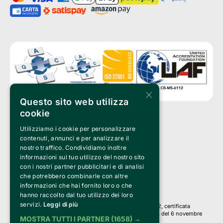
×
Questo sito web utilizza
cookie
Utilizziamo i cookie per personalizzare
Clappit è un marchio di proprietà di:
Bemils Srl 
contenuti, annunci e per analizzare il
a Socio Unico
nostro traffico. Condividiamo inoltre
Via Fosse Ardeatine, 4 -20092 Cinisello Balsamo (MI)
informazioni sul tuo utilizzo del nostro sito
PI 05589050961
con i nostri partner pubblicitari e di analisi
Iscr. C.C.I.A.A. Milano R.E.A. 1833471
© 2010-2025 Bemils Srl - Tutti i diritti riservati
che potrebbero combinarle con altre
informazioni che hai fornito loro o che
Credits: 
hanno raccolto dal tuo utilizzo dei loro
servizi.
Leggi di più
Clappit è basato sulla piattaforma di biglietteria Belive 6.2, certificata
dall’Agenzia delle Entrate con protocollo n. 2025/445474 del 6 novembre
MOSTRA TUTTI I PARTNER
(1658) →
2025.