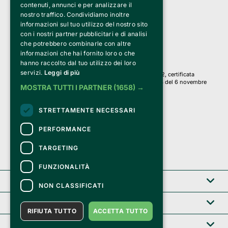
Bemils Srl 
contenuti, annunci e per analizzare il
a Socio Unico
nostro traffico. Condividiamo inoltre
Via Fosse Ardeatine, 4 -20092 Cinisello Balsamo (MI)
informazioni sul tuo utilizzo del nostro sito
PI 05589050961
con i nostri partner pubblicitari e di analisi
Iscr. C.C.I.A.A. Milano R.E.A. 1833471
© 2010-2025 Bemils Srl - Tutti i diritti riservati
che potrebbero combinarle con altre
informazioni che hai fornito loro o che
Credits: 
hanno raccolto dal tuo utilizzo dei loro
servizi.
Leggi di più
Clappit è basato sulla piattaforma di biglietteria Belive 6.2, certificata
dall’Agenzia delle Entrate con protocollo n. 2025/445474 del 6 novembre
MOSTRA TUTTI I PARTNER
(1658) →
2025.
Su Clappit i tuoi acquisti ed i tuoi dati
STRETTAMENTE NECESSARI
sono sicuri e protetti da un certificato SSL
con crittografia a 128 bit.
PERFORMANCE
TARGETING
FUNZIONALITÀ
Clappit
NON CLASSIFICATI
Help center
RIFIUTA TUTTO
ACCETTA TUTTO
Servizi B2B