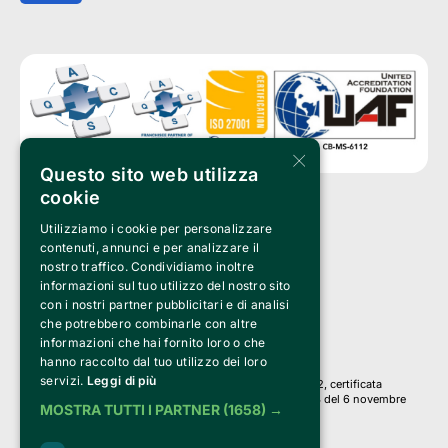
×
Questo sito web utilizza
cookie
Utilizziamo i cookie per personalizzare
Clappit è un marchio di proprietà di:
Bemils Srl 
contenuti, annunci e per analizzare il
a Socio Unico
nostro traffico. Condividiamo inoltre
Via Fosse Ardeatine, 4 -20092 Cinisello Balsamo (MI)
informazioni sul tuo utilizzo del nostro sito
PI 05589050961
con i nostri partner pubblicitari e di analisi
Iscr. C.C.I.A.A. Milano R.E.A. 1833471
© 2010-2025 Bemils Srl - Tutti i diritti riservati
che potrebbero combinarle con altre
informazioni che hai fornito loro o che
Credits: 
hanno raccolto dal tuo utilizzo dei loro
servizi.
Leggi di più
Clappit è basato sulla piattaforma di biglietteria Belive 6.2, certificata
dall’Agenzia delle Entrate con protocollo n. 2025/445474 del 6 novembre
MOSTRA TUTTI I PARTNER
(1658) →
2025.
Su Clappit i tuoi acquisti ed i tuoi dati