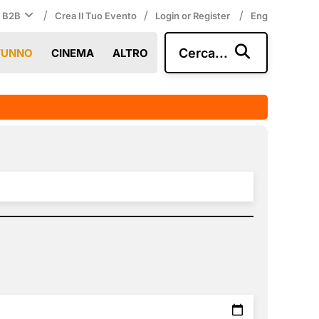
/
/
/
i B2B
Crea Il Tuo Evento
Login or Register
Eng
Cerca...
TUNNO
CINEMA
ALTRO