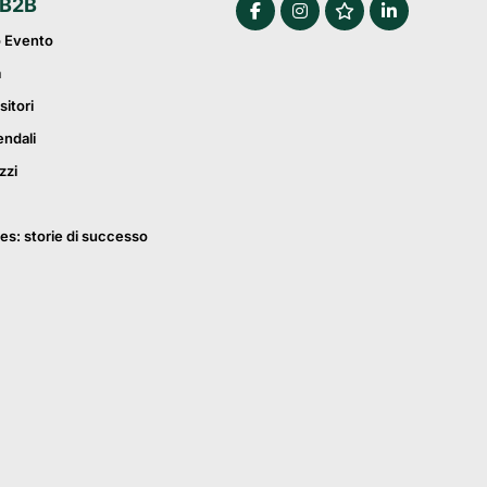
 B2B
o Evento
a
sitori
endali
zzi
es: storie di successo