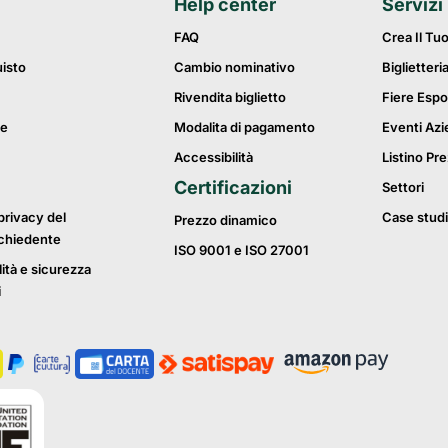
Help center
Servizi
FAQ
Crea Il Tu
uisto
Cambio nominativo
Biglietteri
Rivendita biglietto
Fiere Espo
ie
Modalita di pagamento
Eventi Azi
Accessibilità
Listino Pre
Certificazioni
Settori
privacy del
Case studi
Prezzo dinamico
ichiedente
ISO 9001 e ISO 27001
lità e sicurezza
i