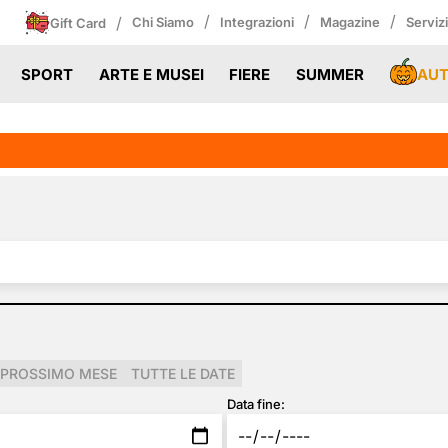
/
/
/
/
Chi Siamo
Integrazioni
Magazine
Serviz
Gift Card
AU
SPORT
ARTE E MUSEI
FIERE
SUMMER
PROSSIMO MESE
TUTTE LE DATE
Data fine: