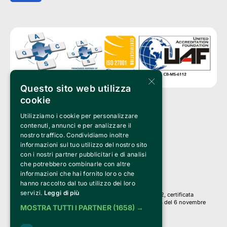
×
Questo sito web utilizza
cookie
Utilizziamo i cookie per personalizzare
Clappit è un marchio di proprietà di:
Bemils Srl 
contenuti, annunci e per analizzare il
a Socio Unico
nostro traffico. Condividiamo inoltre
Via Fosse Ardeatine, 4 -20092 Cinisello Balsamo (MI)
informazioni sul tuo utilizzo del nostro sito
PI 05589050961
con i nostri partner pubblicitari e di analisi
Iscr. C.C.I.A.A. Milano R.E.A. 1833471
© 2010-2025 Bemils Srl - Tutti i diritti riservati
che potrebbero combinarle con altre
informazioni che hai fornito loro o che
Credits: 
hanno raccolto dal tuo utilizzo dei loro
servizi.
Leggi di più
Clappit è basato sulla piattaforma di biglietteria Belive 6.2, certificata
dall’Agenzia delle Entrate con protocollo n. 2025/445474 del 6 novembre
MOSTRA TUTTI I PARTNER
(1658) →
2025.
Su Clappit i tuoi acquisti ed i tuoi dati