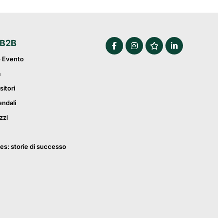
 B2B
o Evento
a
sitori
endali
zzi
es: storie di successo