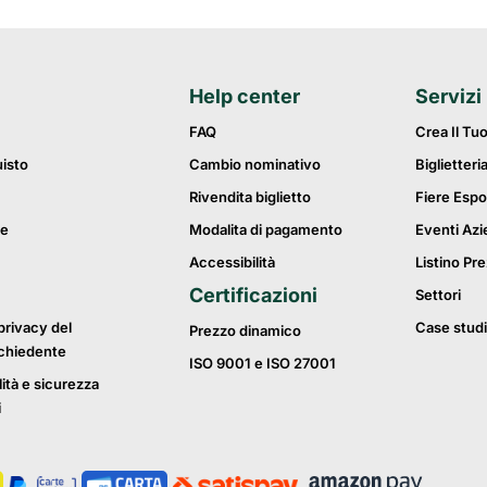
Help center
Servizi
FAQ
Crea Il Tu
uisto
Cambio nominativo
Biglietteri
Rivendita biglietto
Fiere Espo
ie
Modalita di pagamento
Eventi Azi
Accessibilità
Listino Pre
Certificazioni
Settori
privacy del
Case studi
Prezzo dinamico
ichiedente
ISO 9001 e ISO 27001
lità e sicurezza
i