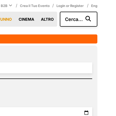
/
/
/
i B2B
Crea Il Tuo Evento
Login or Register
Eng
Cerca...
TUNNO
CINEMA
ALTRO