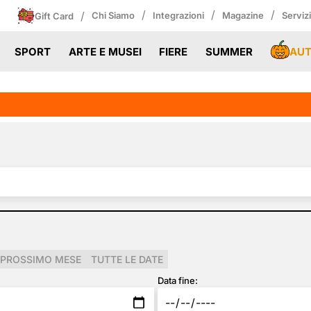
/
/
/
/
Chi Siamo
Integrazioni
Magazine
Serviz
Gift Card
AU
SPORT
ARTE E MUSEI
FIERE
SUMMER
PROSSIMO MESE
TUTTE LE DATE
Data fine: