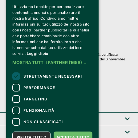
Utilizziamo i cookie per personalizzare
Clappit è un marchio di proprietà di:
Bemils Srl 
contenuti, annunci e per analizzare il
a Socio Unico
nostro traffico. Condividiamo inoltre
Via Fosse Ardeatine, 4 -20092 Cinisello Balsamo (MI)
informazioni sul tuo utilizzo del nostro sito
PI 05589050961
con i nostri partner pubblicitari e di analisi
Iscr. C.C.I.A.A. Milano R.E.A. 1833471
© 2010-2025 Bemils Srl - Tutti i diritti riservati
che potrebbero combinarle con altre
informazioni che hai fornito loro o che
Credits: 
hanno raccolto dal tuo utilizzo dei loro
servizi.
Leggi di più
Clappit è basato sulla piattaforma di biglietteria Belive 6.2, certificata
dall’Agenzia delle Entrate con protocollo n. 2025/445474 del 6 novembre
MOSTRA TUTTI I PARTNER
(1658) →
2025.
Su Clappit i tuoi acquisti ed i tuoi dati
STRETTAMENTE NECESSARI
sono sicuri e protetti da un certificato SSL
con crittografia a 128 bit.
PERFORMANCE
TARGETING
FUNZIONALITÀ
Clappit
NON CLASSIFICATI
Help center
RIFIUTA TUTTO
ACCETTA TUTTO