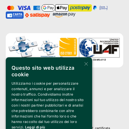
×
Questo sito web utilizza
cookie
Utilizziamo i cookie per personalizzare
Clappit è un marchio di proprietà di:
Bemils Srl 
contenuti, annunci e per analizzare il
a Socio Unico
nostro traffico. Condividiamo inoltre
Via Fosse Ardeatine, 4 -20092 Cinisello Balsamo (MI)
informazioni sul tuo utilizzo del nostro sito
PI 05589050961
con i nostri partner pubblicitari e di analisi
Iscr. C.C.I.A.A. Milano R.E.A. 1833471
© 2010-2025 Bemils Srl - Tutti i diritti riservati
che potrebbero combinarle con altre
informazioni che hai fornito loro o che
Credits: 
hanno raccolto dal tuo utilizzo dei loro
servizi.
Leggi di più
Clappit è basato sulla piattaforma di biglietteria Belive 6.2, certificata