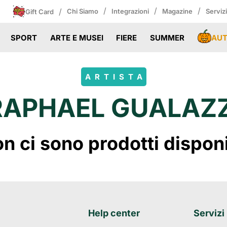
/
/
/
/
Chi Siamo
Integrazioni
Magazine
Serviz
Gift Card
AU
SPORT
ARTE E MUSEI
FIERE
SUMMER
ARTISTA
RAPHAEL GUALAZZ
 ci sono prodotti disponibi
Help center
Servizi