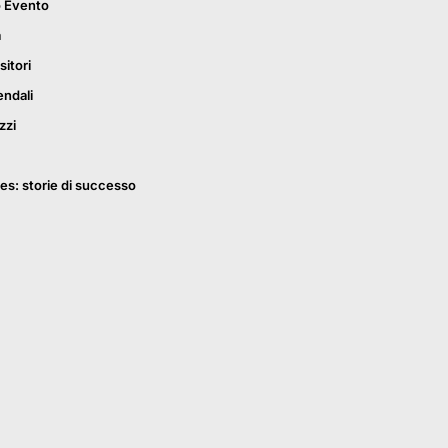
o Evento
a
sitori
endali
zzi
es: storie di successo