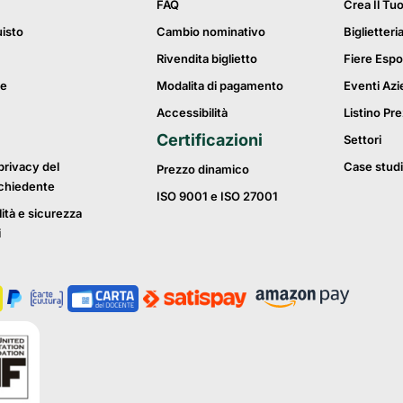
FAQ
Crea Il Tu
uisto
Cambio nominativo
Biglietteri
Rivendita biglietto
Fiere Espo
ie
Modalita di pagamento
Eventi Azi
Accessibilità
Listino Pre
Certificazioni
Settori
privacy del
Case studi
Prezzo dinamico
ichiedente
ISO 9001 e ISO 27001
lità e sicurezza
i