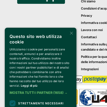
Chi siamo
Condizioni d'acq
Privacy
Informativa cook
Lavora con noi
×
Questo sito web utilizza
Contattaci
cookie
Informativa sulla 
candidato e del r
Utilizziamo i cookie per personalizzare
contenuti, annunci e per analizzare il
Politica per la qua
nostro traffico. Condividiamo inoltre
delle informazion
informazioni sul tuo utilizzo del nostro sito
con i nostri partner pubblicitari e di analisi
Integrazioni
che potrebbero combinarle con altre
informazioni che hai fornito loro o che
hanno raccolto dal tuo utilizzo dei loro
servizi.
Leggi di più
MOSTRA TUTTI I PARTNER
(1658) →
STRETTAMENTE NECESSARI