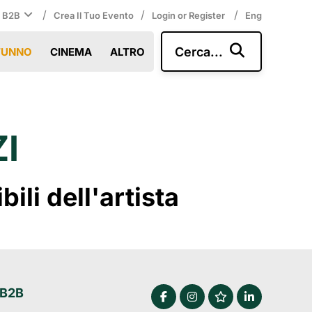
/
/
/
i B2B
Crea Il Tuo Evento
Login or Register
Eng
Cerca...
TUNNO
CINEMA
ALTRO
I
li dell'artista
 B2B