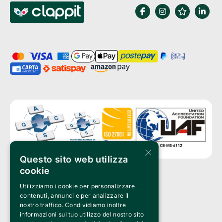
×
Questo sito web utilizza
cookie
Utilizziamo i cookie per personalizzare
Clappit è un marchio di proprietà di:
Bemils Srl 
contenuti, annunci e per analizzare il
a Socio Unico
nostro traffico. Condividiamo inoltre
Via Fosse Ardeatine, 4 -20092 Cinisello Balsamo (MI)
informazioni sul tuo utilizzo del nostro sito
PI 05589050961